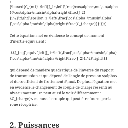
\
[\boxed{C_{m1}=\left[J_1+\left(\frac{\cos\alpha+\mu\sin\alpha
}{\cos\alpha-\mu\sin\alpha}\right)\frac{J_2}
{i^2}\right]\epsilon_1+\left(\frac{\cos\alpha+\mu\sin\alpha}
{\cos\alpha-\mu\sin\alpha}\right)\frac{C_{charge}}{i}}\]
Cette équation met en évidence le concept de moment
d’inertie équivalent :
$$J_{eq}\equiv \left[J_1+\left(\frac{\cos\alpha+\mu\sin\alpha}
{\cos\alpha-\mu\sin\alpha}\right)\frac{J_2}{i^2}\right]$$
qui dépend de manière quadratique de l’inverse du rapport
de transmission et qui dépend de l’angle de pression $\alpha$
et du coefficient de frottement $\mu$. De plus, l’équation met
en évidence le changement de couple de charge ressenti au
niveau moteur. On peut aussi le voir différemment :
$C_{charge}$ est aussi le couple qui peut être fourni par la
roue réceptrice.
2. Puissances