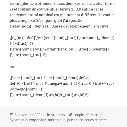
les couples de frottements issus des axes, de l’air, etc.
(terme
2) et fournir un couple utile (terme 3). Attention car le
rendement total nominal est maintenant différent d’avant et
plus complexe (c’est pourquoi j’ai spécifié
$\eta^{nom}_{dents}$).
Après développement, je trouve
\[C_{m1}=\left[\frac{\eta^{nom}_{tot}}{\eta^{nom}_{dents}}
J_1+\frac{J_2}
{\eta^{nom}_{tot}i^2}\right]\epsilon_1+\frac{C_{charge}}
{\eta^{nom}_{tot}i}\]
où
\[\eta^{nom}_{tot}=\eta^{nom}_{dents}\left\{1-
\left[C_{frot}^{mot}(\omega^{nom}_1)+\frac{C_{frot}^{rec}
(\omega^{nom}_1)}
{\eta^{nom}_{dents}i}\right]/C_{m1}\right\}\]
Publié
Catégories
Mots-
3 novembre 2024
Sciences
couple
,
démarrage
,
le
clés
dynamique
,
engrenage
,
mécanique
,
puissance
,
roues dentées