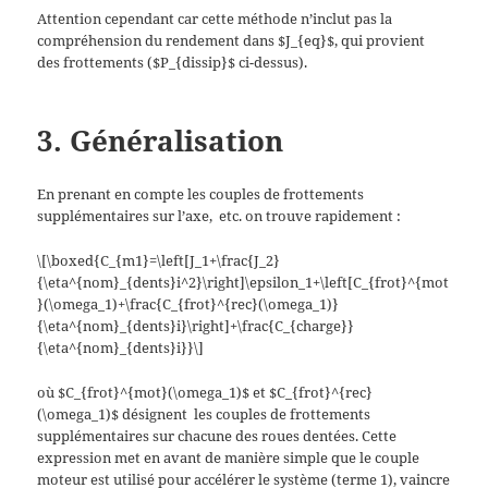
Attention cependant car cette méthode n’inclut pas la
compréhension du rendement dans $J_{eq}$, qui provient
des frottements ($P_{dissip}$ ci-dessus).
3. Généralisation
En prenant en compte les couples de frottements
supplémentaires sur l’axe,
etc. on trouve rapidement :
\[\boxed{C_{m1}=\left[J_1+\frac{J_2}
{\eta^{nom}_{dents}i^2}\right]\epsilon_1+\left[C_{frot}^{mot
}(\omega_1)+\frac{C_{frot}^{rec}(\omega_1)}
{\eta^{nom}_{dents}i}\right]+\frac{C_{charge}}
{\eta^{nom}_{dents}i}}\]
où $C_{frot}^{mot}(\omega_1)$ et $C_{frot}^{rec}
(\omega_1)$ désignent
les couples de frottements
supplémentaires sur chacune des roues dentées. Cette
expression met en avant de manière simple que le couple
moteur est utilisé pour accélérer le système (terme 1), vaincre