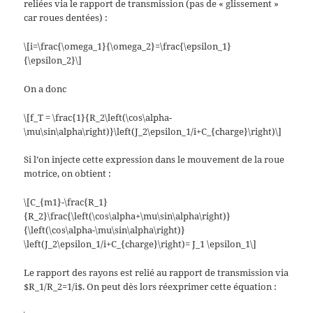
reliées via le rapport de transmission (pas de « glissement »
car roues dentées) :
\[i=\frac{\omega_1}{\omega_2}=\frac{\epsilon_1}
{\epsilon_2}\]
On a donc
\[f_T = \frac{1}{R_2\left(\cos\alpha-
\mu\sin\alpha\right)}\left(J_2\epsilon_1/i+C_{charge}\right)\]
Si l’on injecte cette expression dans le mouvement de la roue
motrice, on obtient :
\[C_{m1}-\frac{R_1}
{R_2}\frac{\left(\cos\alpha+\mu\sin\alpha\right)}
{\left(\cos\alpha-\mu\sin\alpha\right)}
\left(J_2\epsilon_1/i+C_{charge}\right)= J_1 \epsilon_1\]
Le rapport des rayons est relié au rapport de transmission via
$R_1/R_2=1/i$. On peut dès lors réexprimer cette équation :