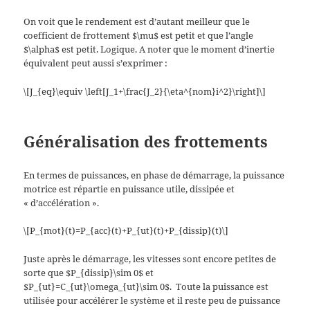
On voit que le rendement est d’autant meilleur que le
coefficient de frottement $\mu$ est petit et que l’angle
$\alpha$ est petit. Logique. A noter que le moment d’inertie
équivalent peut aussi s’exprimer :
\[J_{eq}\equiv \left[J_1+\frac{J_2}{\eta^{nom}i^2}\right]\]
Généralisation des frottements
En termes de puissances, en phase de démarrage, la puissance
motrice est répartie en puissance utile, dissipée et
« d’accélération ».
\[P_{mot}(t)=P_{acc}(t)+P_{ut}(t)+P_{dissip}(t)\]
Juste après le démarrage, les vitesses sont encore petites de
sorte que $P_{dissip}\sim 0$ et
$P_{ut}=C_{ut}\omega_{ut}\sim 0$.
Toute la puissance est
utilisée pour accélérer le système et il reste peu de puissance