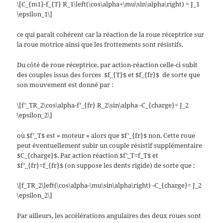
\[C_{m1}-f_{T} R_1\left(\cos\alpha+\mu\sin\alpha\right) = J_1
\epsilon_1\]
ce qui paraît cohérent car la réaction de la roue réceptrice sur
la roue motrice ainsi que les frottements sont résistifs.
Du côté de roue réceptrice, par action-réaction celle-ci subit
des couples issus des forces $f_{T}$ et $f_{fr}$ de sorte que
son mouvement est donné par :
\[f’_TR_2\cos\alpha-f’_{fr} R_2\sin\alpha -C_{charge}= J_2
\epsilon_2\]
où $f’_T$ est « moteur » alors que $f’_{fr}$ non. Cette roue
peut éventuellement subir un couple résistif supplémentaire
$C_{charge}$. Par action réaction $f’_T=f_T$ et
$f’_{fr}=f_{fr}$ (on suppose les dents rigide) de sorte que :
\[f_TR_2\left(\cos\alpha-\mu\sin\alpha\right) -C_{charge}= J_2
\epsilon_2\]
Par ailleurs, les accélérations angulaires des deux roues sont