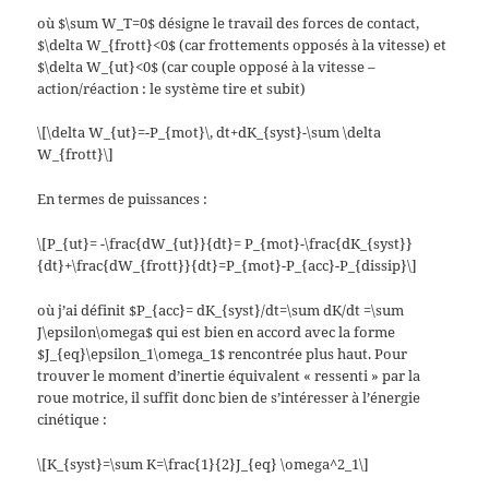
où $\sum W_T=0$ désigne le travail des forces de contact,
$\delta W_{frott}<0$ (car frottements opposés à la vitesse) et
$\delta W_{ut}<0$ (car couple opposé à la vitesse –
action/réaction : le système tire et subit)
\[\delta W_{ut}=-P_{mot}\, dt+dK_{syst}-\sum \delta
W_{frott}\]
En termes de puissances :
\[P_{ut}= -\frac{dW_{ut}}{dt}= P_{mot}-\frac{dK_{syst}}
{dt}+\frac{dW_{frott}}{dt}=P_{mot}-P_{acc}-P_{dissip}\]
où j’ai définit $P_{acc}= dK_{syst}/dt=\sum dK/dt =\sum
J\epsilon\omega$ qui est bien en accord avec la forme
$J_{eq}\epsilon_1\omega_1$ rencontrée plus haut. Pour
trouver le moment d’inertie équivalent « ressenti » par la
roue motrice, il suffit donc bien de s’intéresser à l’énergie
cinétique :
\[K_{syst}=\sum K=\frac{1}{2}J_{eq} \omega^2_1\]