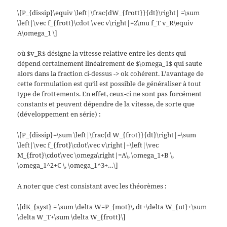
\[P_{dissip}\equiv \left|\frac{dW_{frott}}{dt}\right| =\sum
\left|\vec f_{frott}\cdot \vec v\right|=2\mu f_T v_R\equiv
A\omega_1 \]
où $v_R$ désigne la vitesse relative entre les dents qui
dépend certainement linéairement de $\omega_1$ qui saute
alors dans la fraction ci-dessus -> ok cohérent. L’avantage de
cette formulation est qu’il est possible de généraliser à tout
type de frottements. En effet, ceux-ci ne sont pas forcément
constants et peuvent dépendre de la vitesse, de sorte que
(développement en série) :
\[P_{dissip}=\sum \left|\frac{d W_{frot}}{dt}\right|=\sum
\left|\vec f_{frot}\cdot\vec v\right|+\left|\vec
M_{frot}\cdot\vec \omega\right|=A\, \omega_1+B \,
\omega_1^2+C \, \omega_1^3+…\]
A noter que c’est consistant avec les théorèmes :
\[dK_{syst} = \sum \delta W=P_{mot}\, dt+\delta W_{ut}+\sum
\delta W_T+\sum \delta W_{frott}\]