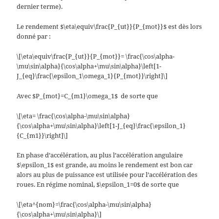
dernier terme).
Le rendement $\eta\equiv\frac{P_{ut}}{P_{mot}}$ est dès lors
donné par :
\[\eta\equiv\frac{P_{ut}}{P_{mot}}= \frac{\cos\alpha-
\mu\sin\alpha}{\cos\alpha+\mu\sin\alpha}\left[1-
J_{eq}\frac{\epsilon_1\omega_1}{P_{mot}}\right]\]
Avec $P_{mot}=C_{m1}\omega_1$ de sorte que
\[\eta= \frac{\cos\alpha-\mu\sin\alpha}
{\cos\alpha+\mu\sin\alpha}\left[1-J_{eq}\frac{\epsilon_1}
{C_{m1}}\right]\]
En phase d’accélération, au plus l’accélération angulaire
$\epsilon_1$ est grande, au moins le rendement est bon car
alors au plus de puissance est utilisée pour l’accélération des
roues. En régime nominal, $\epsilon_1=0$ de sorte que
\[\eta^{nom}=\frac{\cos\alpha-\mu\sin\alpha}
{\cos\alpha+\mu\sin\alpha}\]