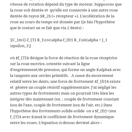
vitesse de rotation dépend du type de moteur. Supposons que
la roue soit dentée et qu’elle est connectée à une autre roue
dentée de rayon $R_2$ (« récepteur »). L’accélération de la
roue au cours du temps est donnée par (je fais l’hypothèse
que le contact ne se fait que via 2 dents) :
\[C_{m1}-f_{T} R_1\cos\alpha-f_{fr} R_1\sin\alpha = J_1
\epsilon_1\]
où $f_{T}$ désigne la force de réaction de la roue réceptrice
sur la roue motrice, orientée suivant la ligne
d’engrènement/de pression, qui forme un angle $\alpha$ avec
la tangente aux cercles primitifs. A cause du mouvement
relatif entre les dents, une force de frottement $f_{fr}$ existe
et génère un couple résistif supplémentaire. J’ai négligé les
autres types de frottements mais on pourrait très bien les
intégrer dès maintenant (ex. : couple de frottement constant
issu de l’axe, couple de frottement issu de l’air, etc.) Dans
l’hypothèse des frottements solide-solide on a $f_{fr}=\mu
f_{T}$ avec $\mu$ le coefficient de frottement dynamique
entre les roues. L’équation ci-dessus devient alors :