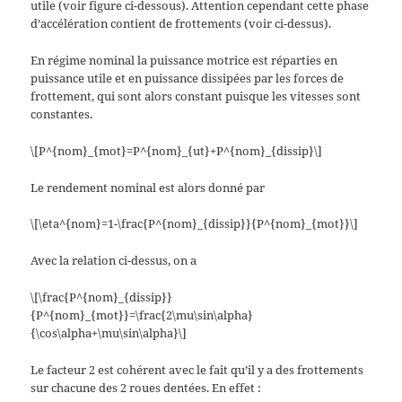
utile (voir figure ci-dessous). Attention cependant cette phase
d’accélération contient de frottements (voir ci-dessus).
En régime nominal la puissance motrice est réparties en
puissance utile et en puissance dissipées par les forces de
frottement, qui sont alors constant puisque les vitesses sont
constantes.
\[P^{nom}_{mot}=P^{nom}_{ut}+P^{nom}_{dissip}\]
Le rendement nominal est alors donné par
\[\eta^{nom}=1-\frac{P^{nom}_{dissip}}{P^{nom}_{mot}}\]
Avec la relation ci-dessus, on a
\[\frac{P^{nom}_{dissip}}
{P^{nom}_{mot}}=\frac{2\mu\sin\alpha}
{\cos\alpha+\mu\sin\alpha}\]
Le facteur 2 est cohérent avec le fait qu’il y a des frottements
sur chacune des 2 roues dentées. En effet :