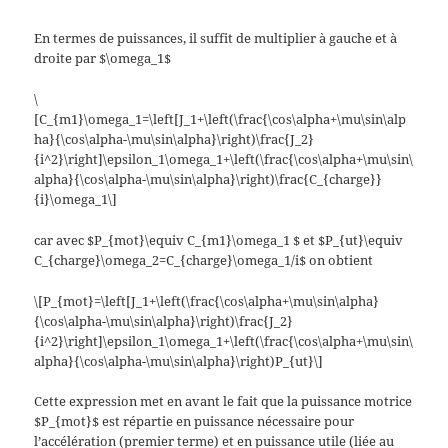
En termes de puissances, il suffit de multiplier à gauche et à
droite par $\omega_1$
\
[C_{m1}\omega_1=\left[J_1+\left(\frac{\cos\alpha+\mu\sin\alp
ha}{\cos\alpha-\mu\sin\alpha}\right)\frac{J_2}
{i^2}\right]\epsilon_1\omega_1+\left(\frac{\cos\alpha+\mu\sin\
alpha}{\cos\alpha-\mu\sin\alpha}\right)\frac{C_{charge}}
{i}\omega_1\]
car avec $P_{mot}\equiv C_{m1}\omega_1 $ et $P_{ut}\equiv
C_{charge}\omega_2=C_{charge}\omega_1/i$ on obtient
\[P_{mot}=\left[J_1+\left(\frac{\cos\alpha+\mu\sin\alpha}
{\cos\alpha-\mu\sin\alpha}\right)\frac{J_2}
{i^2}\right]\epsilon_1\omega_1+\left(\frac{\cos\alpha+\mu\sin\
alpha}{\cos\alpha-\mu\sin\alpha}\right)P_{ut}\]
Cette expression met en avant le fait que la puissance motrice
$P_{mot}$ est répartie en puissance nécessaire pour
l’accélération (premier terme) et en puissance utile (liée au