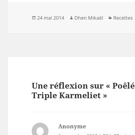
Publié
Auteur
Catégori
24 mai 2014
Dhen Mikaël
Recettes
le
Une réflexion sur « Poêlé
Triple Karmeliet »
Anonyme
dit :