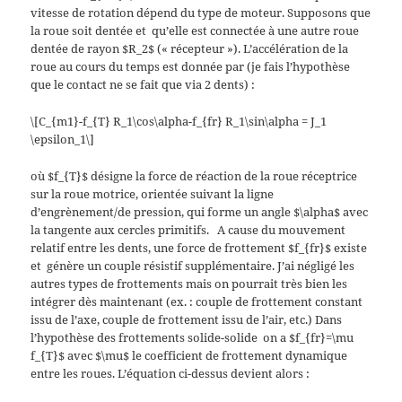
vitesse de rotation dépend du type de moteur. Supposons que
la roue soit dentée et qu’elle est connectée à une autre roue
dentée de rayon $R_2$ (« récepteur »). L’accélération de la
roue au cours du temps est donnée par (je fais l’hypothèse
que le contact ne se fait que via 2 dents) :
\[C_{m1}-f_{T} R_1\cos\alpha-f_{fr} R_1\sin\alpha = J_1
\epsilon_1\]
où $f_{T}$ désigne la force de réaction de la roue réceptrice
sur la roue motrice, orientée suivant la ligne
d’engrènement/de pression, qui forme un angle $\alpha$ avec
la tangente aux cercles primitifs. A cause du mouvement
relatif entre les dents, une force de frottement $f_{fr}$ existe
et génère un couple résistif supplémentaire. J’ai négligé les
autres types de frottements mais on pourrait très bien les
intégrer dès maintenant (ex. : couple de frottement constant
issu de l’axe, couple de frottement issu de l’air, etc.) Dans
l’hypothèse des frottements solide-solide on a $f_{fr}=\mu
f_{T}$ avec $\mu$ le coefficient de frottement dynamique
entre les roues. L’équation ci-dessus devient alors :