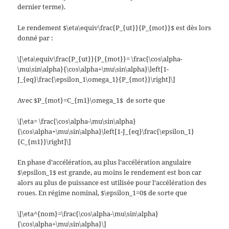
dernier terme).
Le rendement $\eta\equiv\frac{P_{ut}}{P_{mot}}$ est dès lors
donné par :
\[\eta\equiv\frac{P_{ut}}{P_{mot}}= \frac{\cos\alpha-
\mu\sin\alpha}{\cos\alpha+\mu\sin\alpha}\left[1-
J_{eq}\frac{\epsilon_1\omega_1}{P_{mot}}\right]\]
Avec $P_{mot}=C_{m1}\omega_1$ de sorte que
\[\eta= \frac{\cos\alpha-\mu\sin\alpha}
{\cos\alpha+\mu\sin\alpha}\left[1-J_{eq}\frac{\epsilon_1}
{C_{m1}}\right]\]
En phase d’accélération, au plus l’accélération angulaire
$\epsilon_1$ est grande, au moins le rendement est bon car
alors au plus de puissance est utilisée pour l’accélération des
roues. En régime nominal, $\epsilon_1=0$ de sorte que
\[\eta^{nom}=\frac{\cos\alpha-\mu\sin\alpha}
{\cos\alpha+\mu\sin\alpha}\]