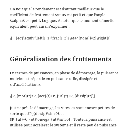
On voit que le rendement est d’autant meilleur que le
coefficient de frottement $\mu$ est petit et que l’angle
$\alpha$ est petit. Logique. A noter que le moment d’inertie
équivalent peut aussi s’exprimer :
\[J_{eq}\equiv \left[J_1+\frac{J_2}{\eta^{nom}i^2}\right]\]
Généralisation des frottements
En termes de puissances, en phase de démarrage, la puissance
motrice est répartie en puissance utile, dissipée et
« d’accélération ».
\[P_{mot}(t)=P_{acc}(t)+P_{ut}(t)+P_{dissip}(t)\]
Juste après le démarrage, les vitesses sont encore petites de
sorte que $P_{dissip}\sim 0$ et
$P_{ut}=C_{ut}\omega_{ut}\sim 0$.
Toute la puissance est
utilisée pour accélérer le système et il reste peu de puissance