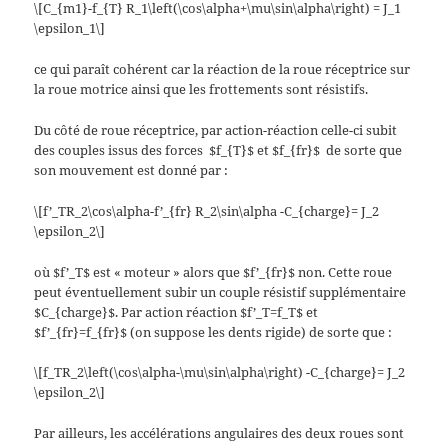
\[C_{m1}-f_{T} R_1\left(\cos\alpha+\mu\sin\alpha\right) = J_1
\epsilon_1\]
ce qui paraît cohérent car la réaction de la roue réceptrice sur
la roue motrice ainsi que les frottements sont résistifs.
Du côté de roue réceptrice, par action-réaction celle-ci subit
des couples issus des forces $f_{T}$ et $f_{fr}$ de sorte que
son mouvement est donné par :
\[f’_TR_2\cos\alpha-f’_{fr} R_2\sin\alpha -C_{charge}= J_2
\epsilon_2\]
où $f’_T$ est « moteur » alors que $f’_{fr}$ non. Cette roue
peut éventuellement subir un couple résistif supplémentaire
$C_{charge}$. Par action réaction $f’_T=f_T$ et
$f’_{fr}=f_{fr}$ (on suppose les dents rigide) de sorte que :
\[f_TR_2\left(\cos\alpha-\mu\sin\alpha\right) -C_{charge}= J_2
\epsilon_2\]
Par ailleurs, les accélérations angulaires des deux roues sont