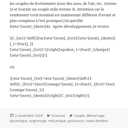
les couples de frottements issus des axes, de l’air, etc.
(terme
2) et fournir un couple utile (terme 3). Attention car le
rendement total nominal est maintenant différent d’avant et
plus complexe (c’est pourquoi j’ai spécifié
$\eta^{nom}_{dents}$).
Après développement, je trouve
\[C_{m1}=\left[\frac{\eta^{nom}_{tot}}{\eta^{nom}_{dents}}
J_1+\frac{J_2}
{\eta^{nom}_{tot}i^2}\right]\epsilon_1+\frac{C_{charge}}
{\eta^{nom}_{tot}i}\]
où
\[\eta^{nom}_{tot}=\eta^{nom}_{dents}\left\{1-
\left[C_{frot}^{mot}(\omega^{nom}_1)+\frac{C_{frot}^{rec}
(\omega^{nom}_1)}
{\eta^{nom}_{dents}i}\right]/C_{m1}\right\}\]
Publié
Catégories
Mots-
3 novembre 2024
Sciences
couple
,
démarrage
,
le
clés
dynamique
,
engrenage
,
mécanique
,
puissance
,
roues dentées