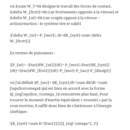
où $\sum W_T=0$ désigne le travail des forces de contact,
$\delta W_{frott}<0$ (car frottements opposés à la vitesse) et
$\delta W_{ut}<0$ (car couple opposé à la vitesse –
action/réaction : le système tire et subit)
\[\delta W_{ut}=-P_{mot}\, dt+dK_{syst}-\sum \delta
W_{frott}\]
En termes de puissances :
\[P_{ut}= -\frac{dW_{ut}}{dt}= P_{mot}-\frac{dK_{syst}}
{dt}+\frac{dW_{frott}}{dt}=P_{mot}-P_{acc}-P_{dissip}\]
où j’ai définit $P_{acc}= dK_{syst}/dt=\sum dK/dt =\sum
J\epsilon\omega$ qui est bien en accord avec la forme
$J_{eq}\epsilon_1\omega_1$ rencontrée plus haut. Pour
trouver le moment d’inertie équivalent « ressenti » par la
roue motrice, il suffit donc bien de s’intéresser à l’énergie
cinétique :
\[K_{syst}=\sum K=\frac{1}{2}J_{eq} \omega^2_1\]