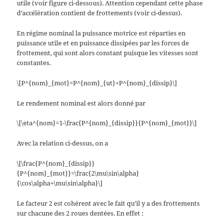
utile (voir figure ci-dessous). Attention cependant cette phase
d’accélération contient de frottements (voir ci-dessus).
En régime nominal la puissance motrice est réparties en
puissance utile et en puissance dissipées par les forces de
frottement, qui sont alors constant puisque les vitesses sont
constantes.
\[P^{nom}_{mot}=P^{nom}_{ut}+P^{nom}_{dissip}\]
Le rendement nominal est alors donné par
\[\eta^{nom}=1-\frac{P^{nom}_{dissip}}{P^{nom}_{mot}}\]
Avec la relation ci-dessus, on a
\[\frac{P^{nom}_{dissip}}
{P^{nom}_{mot}}=\frac{2\mu\sin\alpha}
{\cos\alpha+\mu\sin\alpha}\]
Le facteur 2 est cohérent avec le fait qu’il y a des frottements
sur chacune des 2 roues dentées. En effet :