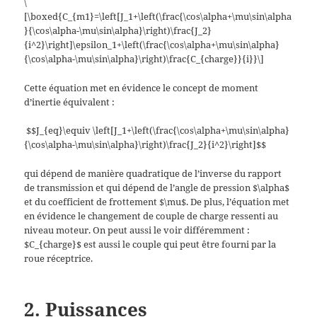
\
[\boxed{C_{m1}=\left[J_1+\left(\frac{\cos\alpha+\mu\sin\alpha
}{\cos\alpha-\mu\sin\alpha}\right)\frac{J_2}
{i^2}\right]\epsilon_1+\left(\frac{\cos\alpha+\mu\sin\alpha}
{\cos\alpha-\mu\sin\alpha}\right)\frac{C_{charge}}{i}}\]
Cette équation met en évidence le concept de moment
d’inertie équivalent :
$$J_{eq}\equiv \left[J_1+\left(\frac{\cos\alpha+\mu\sin\alpha}
{\cos\alpha-\mu\sin\alpha}\right)\frac{J_2}{i^2}\right]$$
qui dépend de manière quadratique de l’inverse du rapport
de transmission et qui dépend de l’angle de pression $\alpha$
et du coefficient de frottement $\mu$. De plus, l’équation met
en évidence le changement de couple de charge ressenti au
niveau moteur. On peut aussi le voir différemment :
$C_{charge}$ est aussi le couple qui peut être fourni par la
roue réceptrice.
2. Puissances