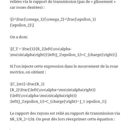
reliées via le rapport de transmission (pas de « glissement »
car roues dentées) :
\[i=\frac{\omega_1}{\omega_2}=\frac{\epsilon_1}
{\epsilon_2}\]
On a donc
\[f_T = \frac{1}{R_2\left(\cos\alpha-
\mu\sin\alpha\right)}\left(J_2\epsilon_1/i+C_{charge}\right)\]
Si l’on injecte cette expression dans le mouvement de la roue
motrice, on obtient :
\[C_{m1}-\frac{R_1}
{R_2}\frac{\left(\cos\alpha+\mu\sin\alpha\right)}
{\left(\cos\alpha-\mu\sin\alpha\right)}
\left(J_2\epsilon_1/i+C_{charge}\right)= J_1 \epsilon_1\]
Le rapport des rayons est relié au rapport de transmission via
$R_1/R_2=1/i$. On peut dès lors réexprimer cette équation :