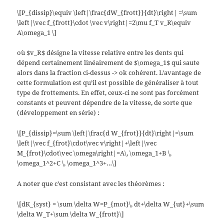
\[P_{dissip}\equiv \left|\frac{dW_{frott}}{dt}\right| =\sum
\left|\vec f_{frott}\cdot \vec v\right|=2\mu f_T v_R\equiv
A\omega_1 \]
où $v_R$ désigne la vitesse relative entre les dents qui
dépend certainement linéairement de $\omega_1$ qui saute
alors dans la fraction ci-dessus -> ok cohérent. L’avantage de
cette formulation est qu’il est possible de généraliser à tout
type de frottements. En effet, ceux-ci ne sont pas forcément
constants et peuvent dépendre de la vitesse, de sorte que
(développement en série) :
\[P_{dissip}=\sum \left|\frac{d W_{frot}}{dt}\right|=\sum
\left|\vec f_{frot}\cdot\vec v\right|+\left|\vec
M_{frot}\cdot\vec \omega\right|=A\, \omega_1+B \,
\omega_1^2+C \, \omega_1^3+…\]
A noter que c’est consistant avec les théorèmes :
\[dK_{syst} = \sum \delta W=P_{mot}\, dt+\delta W_{ut}+\sum
\delta W_T+\sum \delta W_{frott}\]