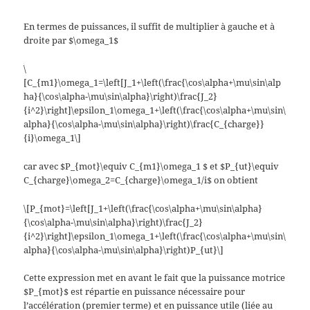
En termes de puissances, il suffit de multiplier à gauche et à
droite par $\omega_1$
\
[C_{m1}\omega_1=\left[J_1+\left(\frac{\cos\alpha+\mu\sin\alp
ha}{\cos\alpha-\mu\sin\alpha}\right)\frac{J_2}
{i^2}\right]\epsilon_1\omega_1+\left(\frac{\cos\alpha+\mu\sin\
alpha}{\cos\alpha-\mu\sin\alpha}\right)\frac{C_{charge}}
{i}\omega_1\]
car avec $P_{mot}\equiv C_{m1}\omega_1 $ et $P_{ut}\equiv
C_{charge}\omega_2=C_{charge}\omega_1/i$ on obtient
\[P_{mot}=\left[J_1+\left(\frac{\cos\alpha+\mu\sin\alpha}
{\cos\alpha-\mu\sin\alpha}\right)\frac{J_2}
{i^2}\right]\epsilon_1\omega_1+\left(\frac{\cos\alpha+\mu\sin\
alpha}{\cos\alpha-\mu\sin\alpha}\right)P_{ut}\]
Cette expression met en avant le fait que la puissance motrice
$P_{mot}$ est répartie en puissance nécessaire pour
l’accélération (premier terme) et en puissance utile (liée au