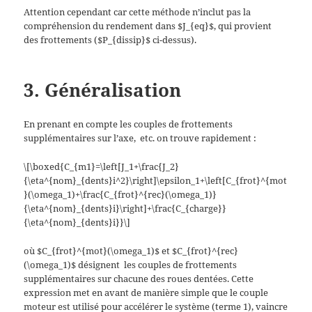
Attention cependant car cette méthode n’inclut pas la
compréhension du rendement dans $J_{eq}$, qui provient
des frottements ($P_{dissip}$ ci-dessus).
3. Généralisation
En prenant en compte les couples de frottements
supplémentaires sur l’axe,
etc. on trouve rapidement :
\[\boxed{C_{m1}=\left[J_1+\frac{J_2}
{\eta^{nom}_{dents}i^2}\right]\epsilon_1+\left[C_{frot}^{mot
}(\omega_1)+\frac{C_{frot}^{rec}(\omega_1)}
{\eta^{nom}_{dents}i}\right]+\frac{C_{charge}}
{\eta^{nom}_{dents}i}}\]
où $C_{frot}^{mot}(\omega_1)$ et $C_{frot}^{rec}
(\omega_1)$ désignent
les couples de frottements
supplémentaires sur chacune des roues dentées. Cette
expression met en avant de manière simple que le couple
moteur est utilisé pour accélérer le système (terme 1), vaincre