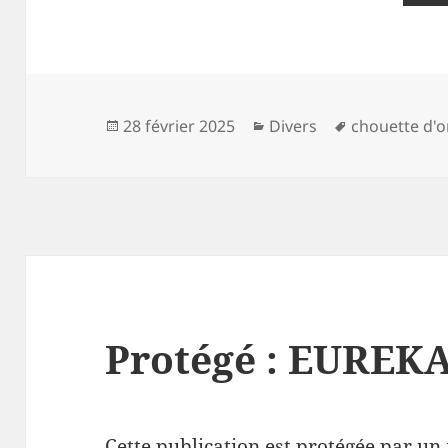
Publié
Catégories
Mots-
28 février 2025
Divers
chouette d'o
le
clés
Protégé : EUREK
Cette publication est protégée par un 