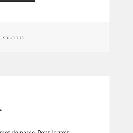
r
,
solutions
A
mot de passe. Pour la voir,