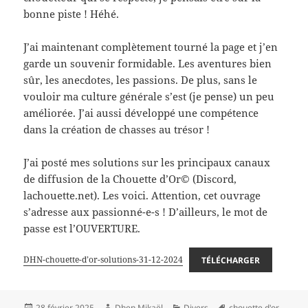
bonne piste ! Héhé.
J’ai maintenant complètement tourné la page et j’en
garde un souvenir formidable. Les aventures bien
sûr, les anecdotes, les passions. De plus, sans le
vouloir ma culture générale s’est (je pense) un peu
améliorée. J’ai aussi développé une compétence
dans la création de chasses au trésor !
J’ai posté mes solutions sur les principaux canaux
de diffusion de la Chouette d’Or© (Discord,
lachouette.net). Les voici. Attention, cet ouvrage
s’adresse aux passionné-e-s ! D’ailleurs, le mot de
passe est l’OUVERTURE.
DHN-chouette-d’or-solutions-31-12-2024
TÉLÉCHARGER
Publié
Auteur
Catégories
Mots-
28 février 2025
Dhen Mikaël
Divers
chouette d'or
,